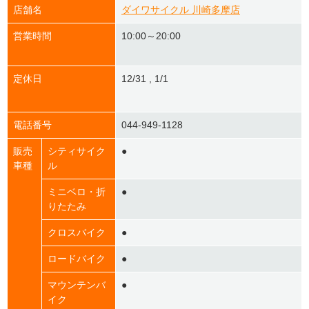
店舗名
ダイワサイクル 川崎多摩店
営業時間
10:00～20:00
定休日
12/31 , 1/1
電話番号
044-949-1128
販売
シティサイク
●
車種
ル
ミニベロ・折
●
りたたみ
クロスバイク
●
ロードバイク
●
マウンテンバ
●
イク