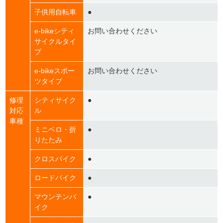
子供用自転車
●
e-bikeシティ
お問い合わせください
サイクルタイ
プ
e-bikeスポー
お問い合わせください
ツタイプ
修理
シティサイク
●
対応
ル
車種
ミニベロ・折
●
りたたみ
クロスバイク
●
ロードバイク
●
マウンテンバ
●
イク