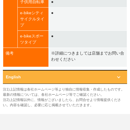
子供用自転車
●
e-bikeシティ
●
サイクルタイ
プ
e-bikeスポー
●
ツタイプ
備考
※詳細につきましては店舗までお問い合
わせください
English
注1)上記情報は各社ホームページ等より独自に情報収集・作成したものです。
最新の情報については、各社ホームページ等でご確認ください。
注2)上記情報以外に、情報がございましたら、お問合せより情報提供くださ
い。内容を確認し、必要に応じ掲載させていただきます。