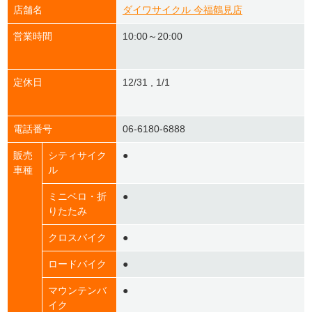
店舗名
ダイワサイクル 今福鶴見店
営業時間
10:00～20:00
定休日
12/31 , 1/1
電話番号
06-6180-6888
販売
シティサイク
●
車種
ル
ミニベロ・折
●
りたたみ
クロスバイク
●
ロードバイク
●
マウンテンバ
●
イク