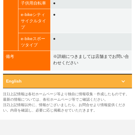
子供用自転車
●
e-bikeシティ
●
サイクルタイ
プ
e-bikeスポー
●
ツタイプ
備考
※詳細につきましては店舗までお問い合
わせください
English
注1)上記情報は各社ホームページ等より独自に情報収集・作成したものです。
最新の情報については、各社ホームページ等でご確認ください。
注2)上記情報以外に、情報がございましたら、お問合せより情報提供くださ
い。内容を確認し、必要に応じ掲載させていただきます。