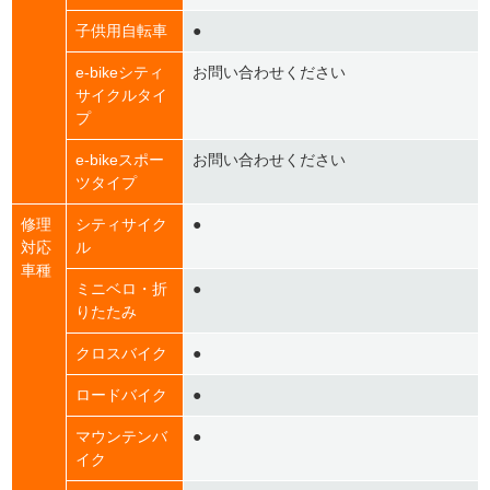
子供用自転車
●
e-bikeシティ
お問い合わせください
サイクルタイ
プ
e-bikeスポー
お問い合わせください
ツタイプ
修理
シティサイク
●
対応
ル
車種
ミニベロ・折
●
りたたみ
クロスバイク
●
ロードバイク
●
マウンテンバ
●
イク