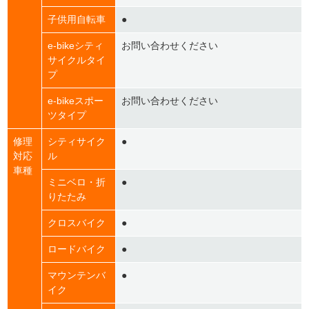
子供用自転車
●
e-bikeシティ
お問い合わせください
サイクルタイ
プ
e-bikeスポー
お問い合わせください
ツタイプ
修理
シティサイク
●
対応
ル
車種
ミニベロ・折
●
りたたみ
クロスバイク
●
ロードバイク
●
マウンテンバ
●
イク