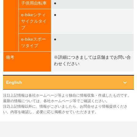
子供用自転車
●
e-bikeシティ
●
サイクルタイ
プ
e-bikeスポー
●
ツタイプ
備考
※詳細につきましては店舗までお問い合
わせください
English
注1)上記情報は各社ホームページ等より独自に情報収集・作成したものです。
最新の情報については、各社ホームページ等でご確認ください。
注2)上記情報以外に、情報がございましたら、お問合せより情報提供くださ
い。内容を確認し、必要に応じ掲載させていただきます。