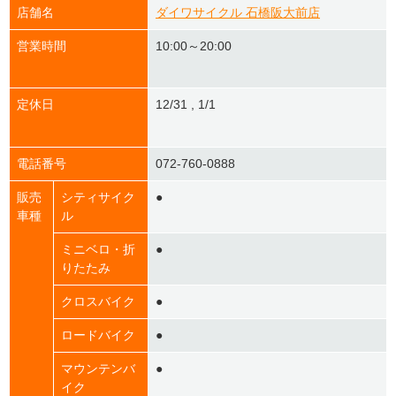
店舗名
ダイワサイクル 石橋阪大前店
営業時間
10:00～20:00
定休日
12/31 , 1/1
電話番号
072-760-0888
販売
シティサイク
●
車種
ル
ミニベロ・折
●
りたたみ
クロスバイク
●
ロードバイク
●
マウンテンバ
●
イク