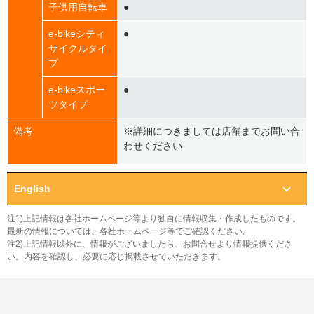
子供用自転車
●
e-bikeシティ
●
サイクルタイ
プ
e-bikeスポー
●
ツタイプ
備考
※詳細につきましては店舗までお問い合
わせください
English
注1)上記情報は各社ホームページ等より独自に情報収集・作成したものです。
最新の情報については、各社ホームページ等でご確認ください。
注2)上記情報以外に、情報がございましたら、お問合せより情報提供くださ
い。内容を確認し、必要に応じ掲載させていただきます。