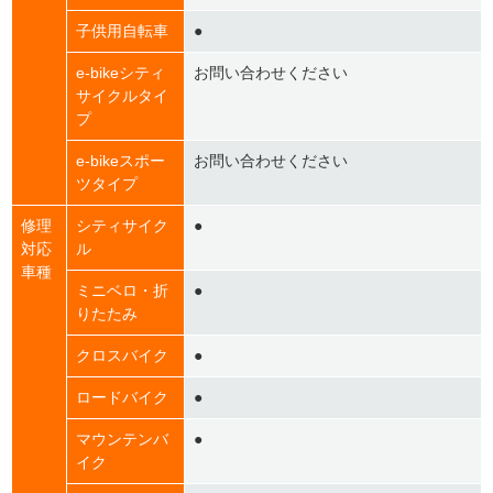
子供用自転車
●
e-bikeシティ
お問い合わせください
サイクルタイ
プ
e-bikeスポー
お問い合わせください
ツタイプ
修理
シティサイク
●
対応
ル
車種
ミニベロ・折
●
りたたみ
クロスバイク
●
ロードバイク
●
マウンテンバ
●
イク