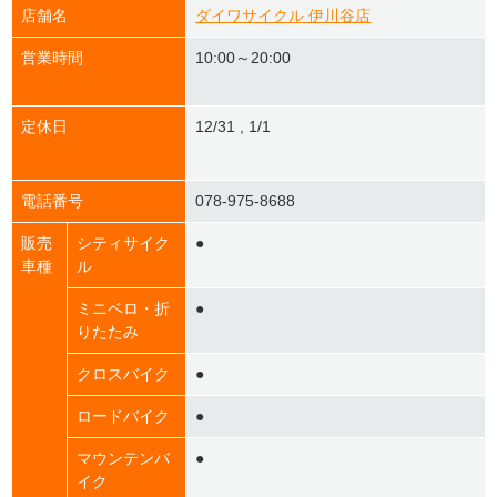
店舗名
ダイワサイクル 伊川谷店
営業時間
10:00～20:00
定休日
12/31 , 1/1
電話番号
078-975-8688
販売
シティサイク
●
車種
ル
ミニベロ・折
●
りたたみ
クロスバイク
●
ロードバイク
●
マウンテンバ
●
イク