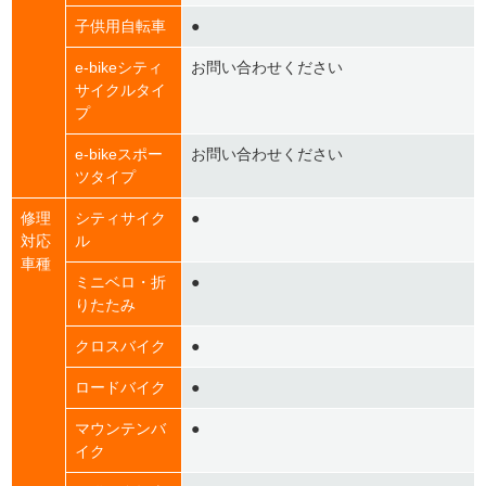
子供用自転車
●
e-bikeシティ
お問い合わせください
サイクルタイ
プ
e-bikeスポー
お問い合わせください
ツタイプ
修理
シティサイク
●
対応
ル
車種
ミニベロ・折
●
りたたみ
クロスバイク
●
ロードバイク
●
マウンテンバ
●
イク