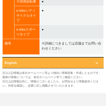
子供用自転車
●
e-bikeシティ
●
サイクルタイ
プ
e-bikeスポー
●
ツタイプ
備考
※詳細につきましては店舗までお問い合
わせください
English
注1)上記情報は各社ホームページ等より独自に情報収集・作成したものです。
最新の情報については、各社ホームページ等でご確認ください。
注2)上記情報以外に、情報がございましたら、お問合せより情報提供くださ
い。内容を確認し、必要に応じ掲載させていただきます。