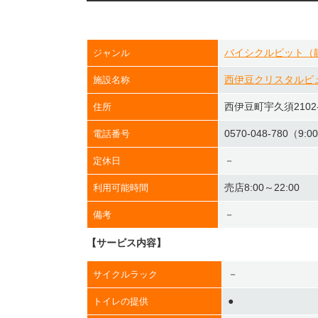
バイシクルピット（
ジャンル
西伊豆クリスタルビ
施設名称
西伊豆町宇久須2102-
住所
0570-048-780（9:0
電話番号
－
定休日
売店8:00～22:00
利用可能時間
－
備考
【サービス内容】
－
サイクルラック
●
トイレの提供