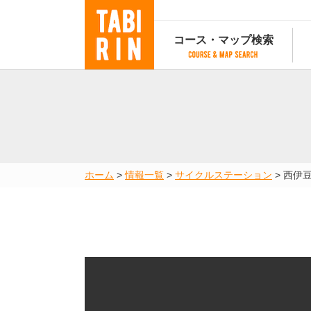
コース・マップ検索
コース・マップ検索
コース検索
マップ検索
都道府
コース条件から検索
都道府県から検索
都道府
都道府県から検索
マップランキング
ホーム
>
情報一覧
>
サイクルステーション
>
西伊
地図から検索
スポットから検索
コースランキング
コースで人気のスポットランキング