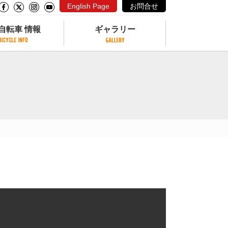
English Page
お問合せ
自転車 情報
ギャラリー
自転車 情報
ギャラリー
サイクリングコースがある公園
写真ギャラリー
交通公園
動画ギャラリー
自転車でも乗れるフェリー
サイクルターミナル
クル
サイクルステーション
サイクルステーションがある空港
自転車店