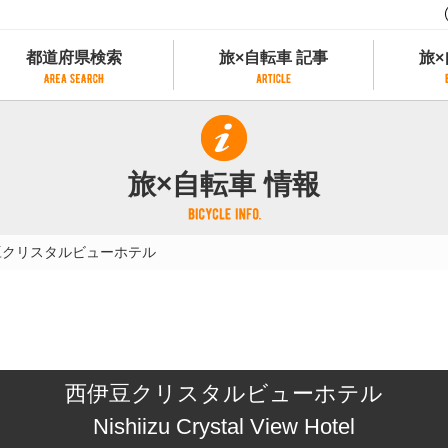
都道府県検索
旅×自転車 記事
旅×
都道府県検索
旅×自転車 記事
旅×
県別サイクリング情報
記事一覧
サイクリストにやさしい宿
旅×自転車 情報
県アクセスランキング
カテゴリから探す
サイクルトレイン
フリーワードから探す
レンタサイクル
豆クリスタルビューホテル
タグから探す
予約ができるレンタサイクル
スポーツタイプのe-bikeがあるレンタサイ
スポーツタイプがあるレンタサイクル
マウンテンバイクがあるレンタサイクル
子供用自転車があるレンタサイクル
西伊豆クリスタルビューホテル
タンデム自転車があるレンタサイクル
鉄道駅に近いレンタサイクル
Nishiizu Crystal View Hotel
レンタサイクルがある道の駅