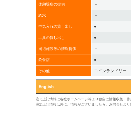
－
休憩場所の提供
－
給水
●
空気入れの貸し出し
●
工具の貸し出し
－
周辺施設等の情報提供
●
飲食店
コインランドリー
その他
English
注1)上記情報は各社ホームページ等より独自に情報収集・
注2)上記情報以外に、情報がございましたら、お問合せよ