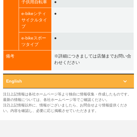
子供用自転車
●
e-bikeシティ
●
サイクルタイ
プ
e-bikeスポー
●
ツタイプ
備考
※詳細につきましては店舗までお問い合
わせください
English
注1)上記情報は各社ホームページ等より独自に情報収集・作成したものです。
最新の情報については、各社ホームページ等でご確認ください。
注2)上記情報以外に、情報がございましたら、お問合せより情報提供くださ
い。内容を確認し、必要に応じ掲載させていただきます。