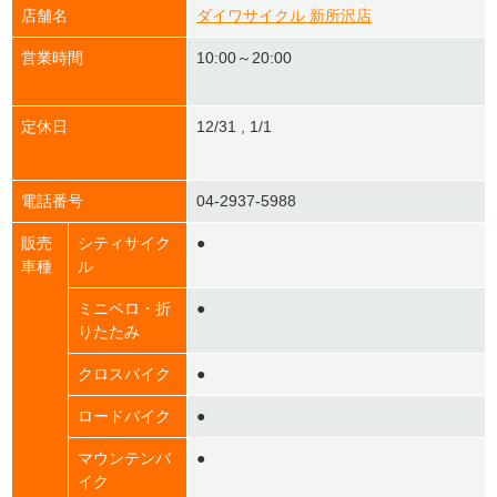
店舗名
ダイワサイクル 新所沢店
営業時間
10:00～20:00
定休日
12/31 , 1/1
電話番号
04-2937-5988
販売
シティサイク
●
車種
ル
ミニベロ・折
●
りたたみ
クロスバイク
●
ロードバイク
●
マウンテンバ
●
イク