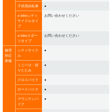
子供用自転車
●
e-bikeシティ
お問い合わせください
サイクルタイ
プ
e-bikeスポー
お問い合わせください
ツタイプ
修理
シティサイク
●
対応
ル
車種
ミニベロ・折
●
りたたみ
クロスバイク
●
ロードバイク
●
マウンテンバ
●
イク