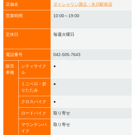
店舗名
ダイシャリン国立・矢川駅前店
営業時間
10:00～19:00
定休日
毎週火曜日
電話番号
042-505-7643
販売
シティサイク
●
車種
ル
ミニベロ・折
●
りたたみ
クロスバイク
●
ロードバイク
取り寄せ
マウンテンバ
取り寄せ
イク