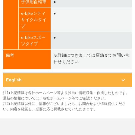
子供用自転車
●
e-bikeシティ
●
サイクルタイ
プ
e-bikeスポー
●
ツタイプ
備考
※詳細につきましては店舗までお問い合
わせください
English
注1)上記情報は各社ホームページ等より独自に情報収集・作成したものです。
最新の情報については、各社ホームページ等でご確認ください。
注2)上記情報以外に、情報がございましたら、お問合せより情報提供くださ
い。内容を確認し、必要に応じ掲載させていただきます。