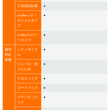
子供用自転車
●
e-bikeシティ
●
サイクルタイ
プ
e-bikeスポー
●
ツタイプ
修理
シティサイク
●
対応
ル
車種
ミニベロ・折
●
りたたみ
クロスバイク
●
ロードバイク
●
マウンテンバ
●
イク