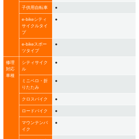
子供用自転車
●
e-bikeシティ
●
サイクルタイ
プ
e-bikeスポー
●
ツタイプ
修理
シティサイク
●
対応
ル
車種
ミニベロ・折
●
りたたみ
クロスバイク
●
ロードバイク
●
マウンテンバ
●
イク