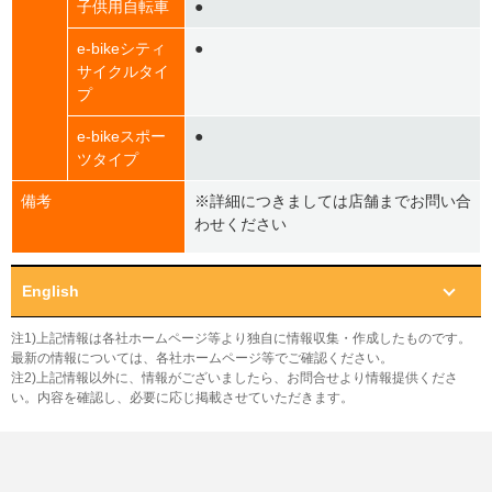
子供用自転車
●
e-bikeシティ
●
サイクルタイ
プ
e-bikeスポー
●
ツタイプ
備考
※詳細につきましては店舗までお問い合
わせください
English
注1)上記情報は各社ホームページ等より独自に情報収集・作成したものです。
最新の情報については、各社ホームページ等でご確認ください。
注2)上記情報以外に、情報がございましたら、お問合せより情報提供くださ
い。内容を確認し、必要に応じ掲載させていただきます。