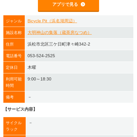
アプリで見る
Bicycle Pit（浜名湖周辺）
ジャンル
大明神山の集落（蔵茶房なつめ）
施設名称
浜松市北区三ケ日町津々崎342-2
住所
053-524-2525
電話番号
木曜
定休日
9:00～18:30
利用可能
時間
－
備考
【サービス内容】
－
サイクル
ラック