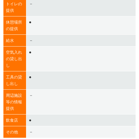
－
トイレの
提供
●
休憩場所
の提供
－
給水
●
空気入れ
の貸し出
し
●
工具の貸
し出し
－
周辺施設
等の情報
提供
●
飲食店
－
その他