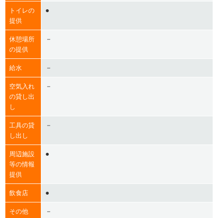
●
トイレの
提供
－
休憩場所
の提供
－
給水
－
空気入れ
の貸し出
し
－
工具の貸
し出し
●
周辺施設
等の情報
提供
●
飲食店
－
その他