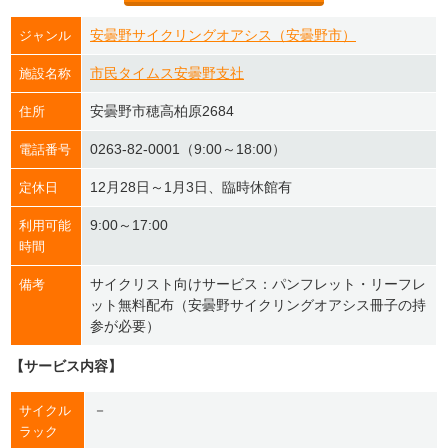
安曇野サイクリングオアシス（安曇野市）
ジャンル
市民タイムス安曇野支社
施設名称
安曇野市穂高柏原2684
住所
0263-82-0001（9:00～18:00）
電話番号
12月28日～1月3日、臨時休館有
定休日
9:00～17:00
利用可能
時間
サイクリスト向けサービス：パンフレット・リーフレ
備考
ット無料配布（安曇野サイクリングオアシス冊子の持
参が必要）
【サービス内容】
－
サイクル
ラック