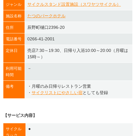
サイクルスタンド設置施設（スワヤツサイクル）
ジャンル
たつのパークホテル
施設名称
辰野町樋口2396-20
住所
0266-41-2001
電話番号
売店7:30～19:30、日帰り入浴10:00～20:00（月曜は
定休日
15時～）
－
利用可能
時間
・月曜のみ日帰りレストラン営業
備考
・
サイクリストにやさしい宿
としても登録
【サービス内容】
●
サイクル
ラック