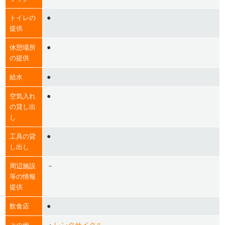
●
トイレの
提供
●
休憩場所
の提供
●
給水
●
空気入れ
の貸し出
し
●
工具の貸
し出し
－
周辺施設
等の情報
提供
●
飲食店