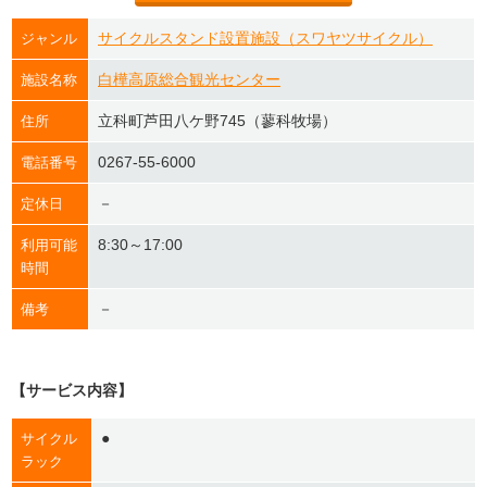
サイクルスタンド設置施設（スワヤツサイクル）
ジャンル
白樺高原総合観光センター
施設名称
立科町芦田八ケ野745（蓼科牧場）
住所
0267-55-6000
電話番号
－
定休日
8:30～17:00
利用可能
時間
－
備考
【サービス内容】
●
サイクル
ラック