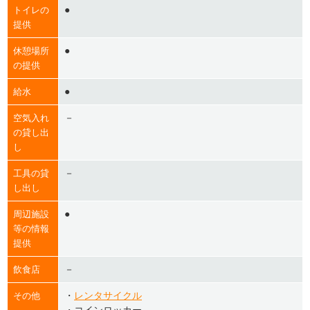
●
トイレの
提供
●
休憩場所
の提供
●
給水
－
空気入れ
の貸し出
し
－
工具の貸
し出し
●
周辺施設
等の情報
提供
－
飲食店
・
レンタサイクル
その他