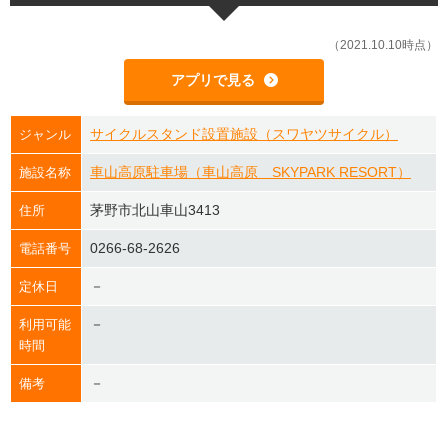
（2021.10.10時点）
アプリで見る
サイクルスタンド設置施設（スワヤツサイクル）
ジャンル
車山高原駐車場（車山高原 SKYPARK RESORT）
施設名称
茅野市北山車山3413
住所
0266-68-2626
電話番号
－
定休日
－
利用可能
時間
－
備考