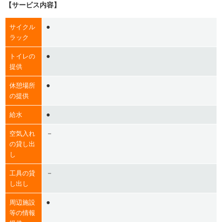
【サービス内容】
●
サイクル
ラック
●
トイレの
提供
●
休憩場所
の提供
●
給水
－
空気入れ
の貸し出
し
－
工具の貸
し出し
●
周辺施設
等の情報