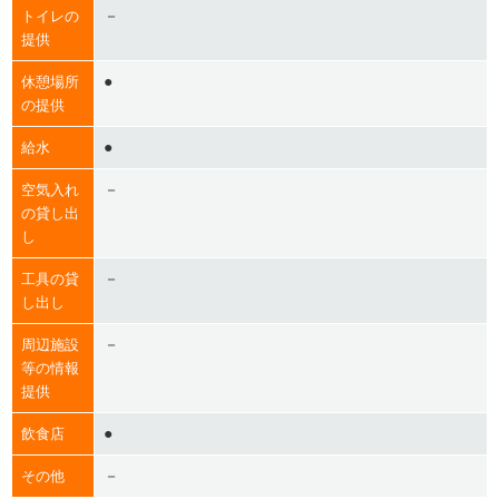
－
トイレの
提供
●
休憩場所
の提供
●
給水
－
空気入れ
の貸し出
し
－
工具の貸
し出し
－
周辺施設
等の情報
提供
●
飲食店
－
その他