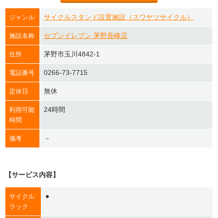
サイクルスタンド設置施設（スワヤツサイクル）
ジャンル
セブンイレブン 茅野長峰店
施設名称
茅野市玉川4842-1
住所
0266-73-7715
電話番号
無休
定休日
24時間
利用可能
時間
－
備考
【サービス内容】
●
サイクル
ラック