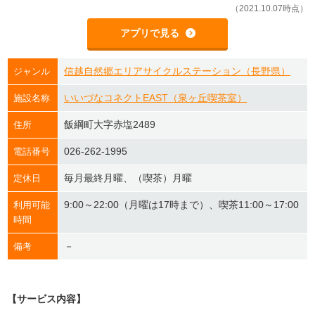
（2021.10.07時点）
アプリで見る
信越自然郷エリアサイクルステーション（長野県）
ジャンル
いいづなコネクトEAST（泉ヶ丘喫茶室）
施設名称
飯綱町大字赤塩2489
住所
026-262-1995
電話番号
毎月最終月曜、（喫茶）月曜
定休日
9:00～22:00（月曜は17時まで）、喫茶11:00～17:00
利用可能
時間
－
備考
【サービス内容】