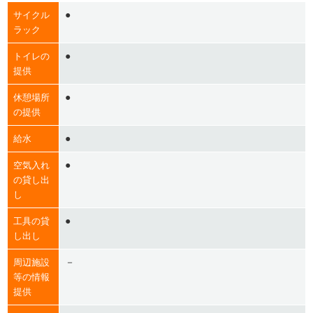
●
サイクル
ラック
●
トイレの
提供
●
休憩場所
の提供
●
給水
●
空気入れ
の貸し出
し
●
工具の貸
し出し
－
周辺施設
等の情報
提供