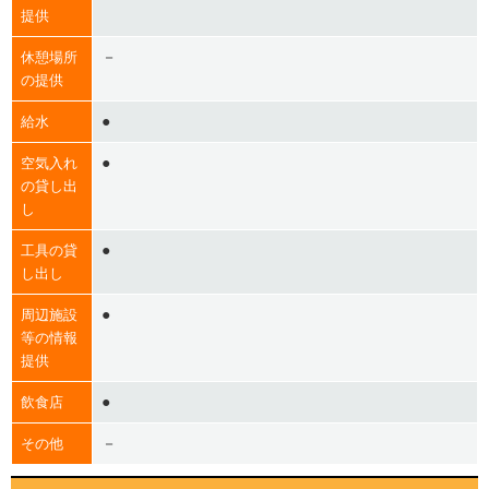
提供
－
休憩場所
の提供
●
給水
●
空気入れ
の貸し出
し
●
工具の貸
し出し
●
周辺施設
等の情報
提供
●
飲食店
－
その他