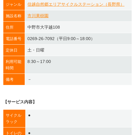
信越自然郷エリアサイクルステーション（長野県）
ジャンル
市川果樹園
施設名称
中野市大字越108
住所
0269-26-7092（平日9:00～18:00）
電話番号
土・日曜
定休日
8:30～17:00
利用可能
時間
－
備考
【サービス内容】
●
サイクル
ラック
●
トイレの