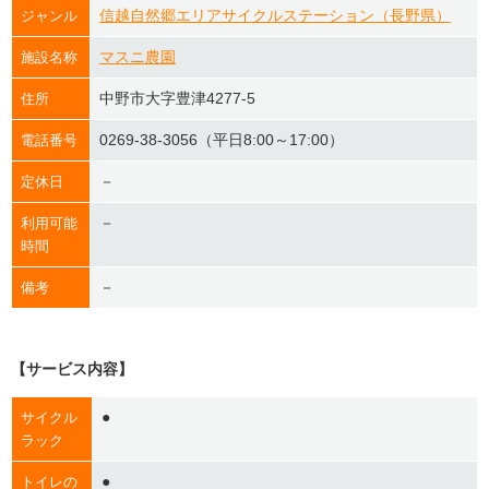
信越自然郷エリアサイクルステーション（長野県）
ジャンル
マスニ農園
施設名称
中野市大字豊津4277-5
住所
0269-38-3056（平日8:00～17:00）
電話番号
－
定休日
－
利用可能
時間
－
備考
【サービス内容】
●
サイクル
ラック
●
トイレの