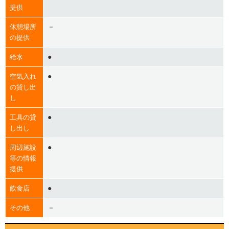
提供
－
休憩場所
の提供
●
給水
●
空気入れ
の貸し出
し
●
工具の貸
し出し
●
周辺施設
等の情報
提供
●
飲食店
－
その他