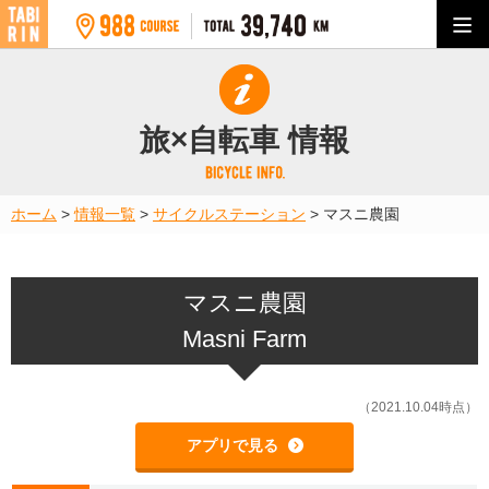
旅×自転車 情報
ホーム
>
情報一覧
>
サイクルステーション
>
マスニ農園
マスニ農園
Masni Farm
（2021.10.04時点）
アプリで見る