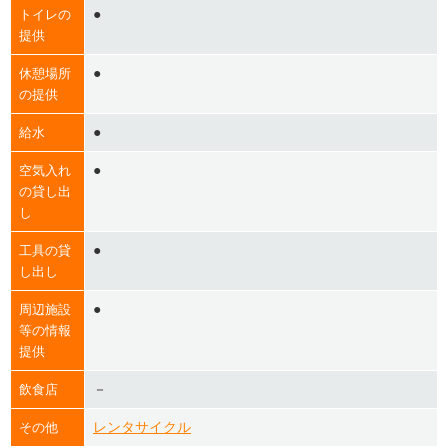
●
トイレの
提供
●
休憩場所
の提供
●
給水
●
空気入れ
の貸し出
し
●
工具の貸
し出し
●
周辺施設
等の情報
提供
－
飲食店
レンタサイクル
その他