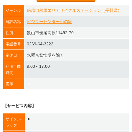
信越自然郷エリアサイクルステーション（長野県）
ジャンル
ビジターセンター山の家
施設名称
飯山市斑尾高原11492-70
住所
0269-64-3222
電話番号
水曜※繁忙期を除く
定休日
9:00～17:00
利用可能
時間
－
備考
【サービス内容】
●
サイクル
ラック