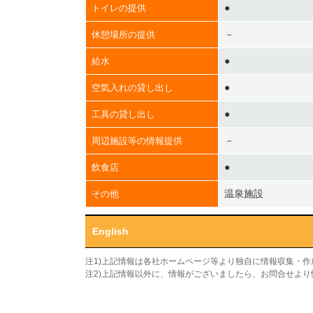
●
トイレの提供
－
休憩場所の提供
●
給水
●
空気入れの貸し出し
●
工具の貸し出し
－
周辺施設等の情報提供
●
飲食店
温泉施設
その他
English
注1)上記情報は各社ホームページ等より独自に情報収集・
注2)上記情報以外に、情報がございましたら、お問合せよ