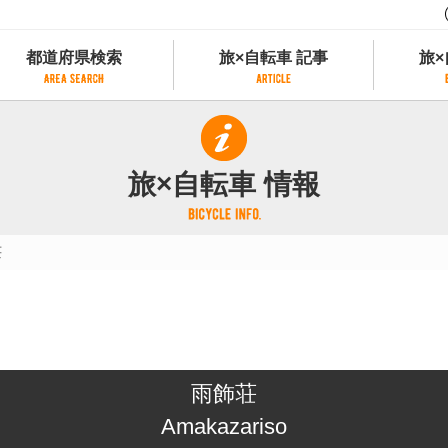
都道府県検索
旅×自転車 記事
旅×
都道府県検索
旅×自転車 記事
旅×
県別サイクリング情報
記事一覧
サイクリストにやさしい宿
旅×自転車 情報
県アクセスランキング
カテゴリから探す
サイクルトレイン
フリーワードから探す
レンタサイクル
荘
タグから探す
予約ができるレンタサイクル
スポーツタイプのe-bikeがあるレンタサイ
スポーツタイプがあるレンタサイクル
マウンテンバイクがあるレンタサイクル
子供用自転車があるレンタサイクル
雨飾荘
タンデム自転車があるレンタサイクル
鉄道駅に近いレンタサイクル
Amakazariso
レンタサイクルがある道の駅