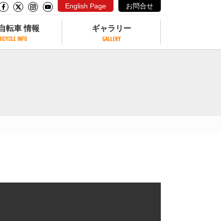
English Page
お問合せ
自転車 情報
ギャラリー
自転車 情報
ギャラリー
サイクリングコースがある公園
写真ギャラリー
交通公園
動画ギャラリー
自転車でも乗れるフェリー
サイクルターミナル
クル
サイクルステーション
サイクルステーションがある空港
自転車店