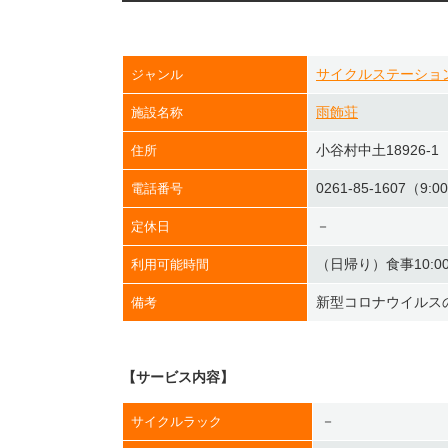
サイクルステーショ
ジャンル
雨飾荘
施設名称
小谷村中土18926-1
住所
0261-85-1607（9:0
電話番号
－
定休日
（日帰り）食事10:00～
利用可能時間
新型コロナウイルス
備考
【サービス内容】
－
サイクルラック