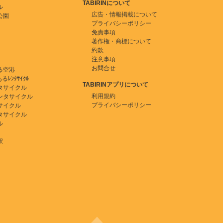
TABIRINについて
ル
広告・情報掲載について
公園
プライバシーポリシー
免責事項
著作権・商標について
約款
注意事項
お問合せ
る空港
ﾚﾝﾀｻｲｸﾙ
TABIRINアプリについて
タサイクル
利用規約
ンタサイクル
プライバシーポリシー
サイクル
タサイクル
ル
駅