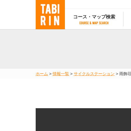
コース・マップ検索
コース・マップ検索
コース検索
マップ検索
都道府
コース条件から検索
都道府県から検索
都道府
都道府県から検索
マップランキング
ホーム
>
情報一覧
>
サイクルステーション
>
雨飾
地図から検索
スポットから検索
コースランキング
コースで人気のスポットランキング