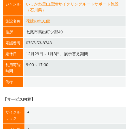
いしかわ里山里海サイクリングルートサポート施設
ジャンル
（石川県）
花嫁のれん館
施設名称
七尾市馬出町ツ部49
住所
0767-53-8743
電話番号
12月29日～1月3日、展示替え期間
定休日
9:00～17:00
利用可能
時間
－
備考
【サービス内容】
●
サイクル
ラック