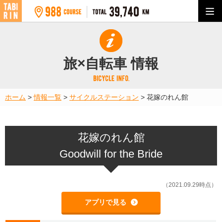
旅×自転車 情報
ホーム
>
情報一覧
>
サイクルステーション
>
花嫁のれん館
花嫁のれん館
Goodwill for the Bride
（2021.09.29時点）
アプリで見る