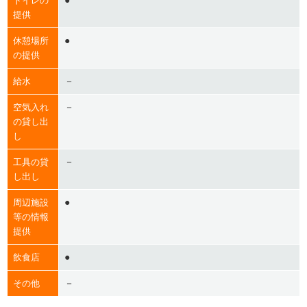
●
トイレの
提供
●
休憩場所
の提供
－
給水
－
空気入れ
の貸し出
し
－
工具の貸
し出し
●
周辺施設
等の情報
提供
●
飲食店
－
その他