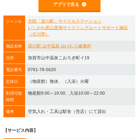
アプリで見る
北陸「道の駅」サイクルステーション
ジャンル
いしかわ里山里海サイクリングルートサポート施設
（石川県）
道の駅 山中温泉 ゆけむり健康村
施設名称
加賀市山中温泉こおろぎ町イ19
住所
0761-78-5620
電話番号
（物産館）無休、（入浴）火曜
定休日
物産館9:00～18:00、入浴10:00～22:00
利用可能
時間
空気入れ・工具は駅舎（売店）にて貸出
備考
【サービス内容】