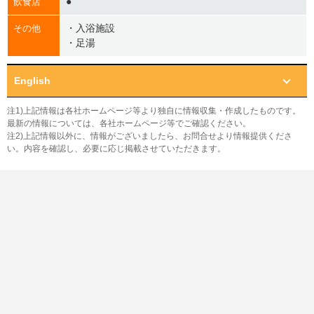
●
飲食店
・入浴施設
その他
・足湯
English
注1)上記情報は各社ホームページ等より独自に情報収集・作成したものです。
最新の情報については、各社ホームページ等でご確認ください。
注2)上記情報以外に、情報がございましたら、お問合せより情報提供くださ
い。内容を確認し、必要に応じ掲載させていただきます。