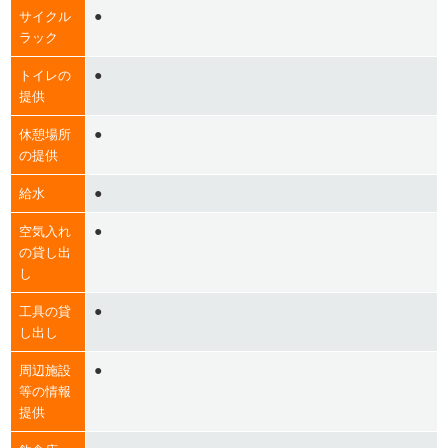
●
サイクル
ラック
●
トイレの
提供
●
休憩場所
の提供
●
給水
●
空気入れ
の貸し出
し
●
工具の貸
し出し
●
周辺施設
等の情報
提供