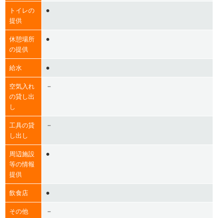
●
トイレの
提供
●
休憩場所
の提供
●
給水
－
空気入れ
の貸し出
し
－
工具の貸
し出し
●
周辺施設
等の情報
提供
●
飲食店
－
その他