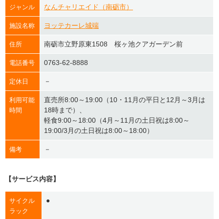
なんチャリエイド（南砺市）
ジャンル
ヨッテカーレ城端
施設名称
南砺市立野原東1508 桜ヶ池クアガーデン前
住所
0763-62-8888
電話番号
－
定休日
直売所8:00～19:00（10・11月の平日と12月～3月は
利用可能
18時まで）、
時間
軽食9:00～18:00（4月～11月の土日祝は8:00～
19:00/3月の土日祝は8:00～18:00）
－
備考
【サービス内容】
●
サイクル
ラック