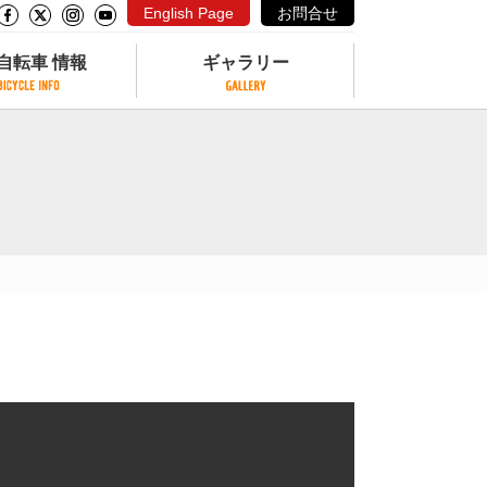
English Page
お問合せ
自転車 情報
ギャラリー
自転車 情報
ギャラリー
サイクリングコースがある公園
写真ギャラリー
交通公園
動画ギャラリー
自転車でも乗れるフェリー
サイクルターミナル
クル
サイクルステーション
サイクルステーションがある空港
自転車店