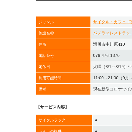
サイクル・カフェ（
ジャンル
パノラマレストラン 
施設名称
滑川市中川原410
住所
076-476-1370
電話番号
火曜（6/1～3/1
定休日
11:00～21:00（
利用可能時間
現在新型コロナウイ
備考
【サービス内容】
●
サイクルラック
●
トイレの提供