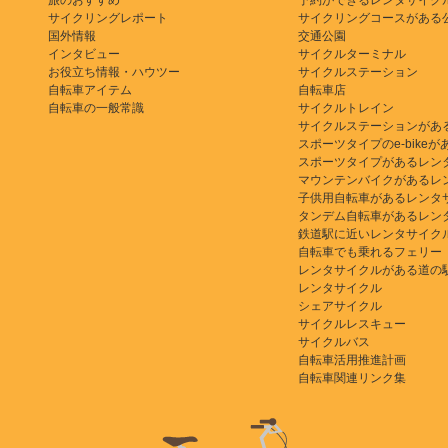
旅のおすすめ
予約ができるレンタサイク
サイクリングレポート
サイクリングコースがある
国外情報
交通公園
インタビュー
サイクルターミナル
お役立ち情報・ハウツー
サイクルステーション
自転車アイテム
自転車店
自転車の一般常識
サイクルトレイン
サイクルステーションがあ
スポーツタイプのe-bikeがある
スポーツタイプがあるレン
マウンテンバイクがあるレ
子供用自転車があるレンタ
タンデム自転車があるレン
鉄道駅に近いレンタサイク
自転車でも乗れるフェリー
レンタサイクルがある道の
レンタサイクル
シェアサイクル
サイクルレスキュー
サイクルバス
自転車活用推進計画
自転車関連リンク集