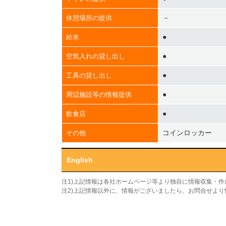
－
休憩場所の提供
●
給水
●
空気入れの貸し出し
●
工具の貸し出し
●
周辺施設等の情報提供
●
飲食店
コインロッカー
その他
English
注1)上記情報は各社ホームページ等より独自に情報収集・
注2)上記情報以外に、情報がございましたら、お問合せよ