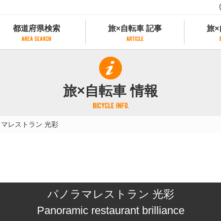
都道府県検索
旅×自転車 記事
旅×
都道府県検索
旅×自転車 記事
旅×
県別サイクリング情報
記事一覧
サイクリストにやさしい宿
旅×自転車 情報
県アクセスランキング
カテゴリから探す
サイクルトレイン
フリーワードから探す
レンタサイクル
マレストラン 光彩
タグから探す
予約ができるレンタサイクル
スポーツタイプのe-bikeがあるレンタサイ
スポーツタイプがあるレンタサイクル
マウンテンバイクがあるレンタサイクル
子供用自転車があるレンタサイクル
パノラマレストラン 光彩
タンデム自転車があるレンタサイクル
鉄道駅に近いレンタサイクル
Panoramic restaurant brilliance
レンタサイクルがある道の駅