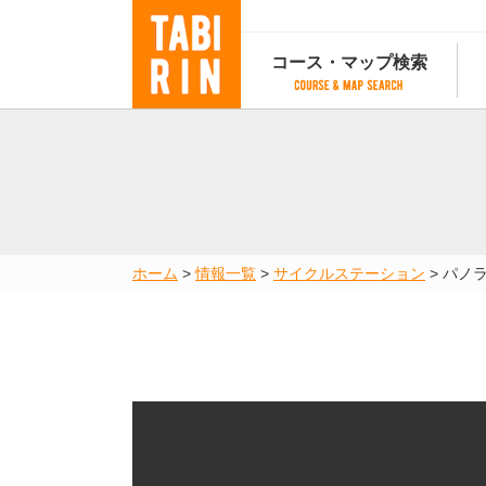
コース・マップ検索
コース・マップ検索
コース検索
マップ検索
都道府
コース条件から検索
都道府県から検索
都道府
都道府県から検索
マップランキング
ホーム
>
情報一覧
>
サイクルステーション
>
パノラ
地図から検索
スポットから検索
コースランキング
コースで人気のスポットランキング