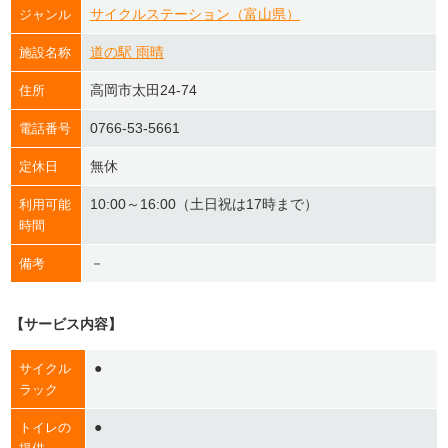
サイクルステーション（富山県）
ジャンル
道の駅 雨晴
施設名称
高岡市太田24-74
住所
0766-53-5661
電話番号
無休
定休日
10:00～16:00（土日祝は17時まで）
利用可能
時間
－
備考
【サービス内容】
●
サイクル
ラック
●
トイレの