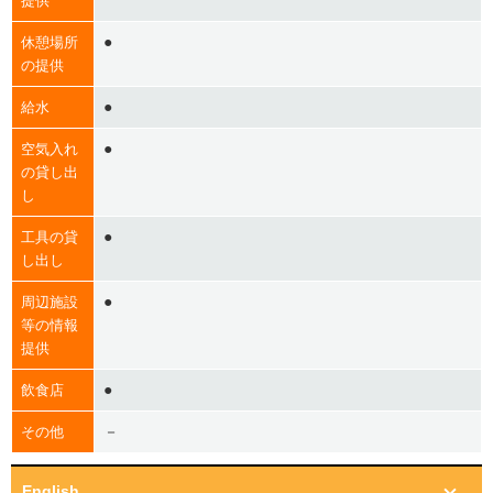
提供
●
休憩場所
の提供
●
給水
●
空気入れ
の貸し出
し
●
工具の貸
し出し
●
周辺施設
等の情報
提供
●
飲食店
－
その他
English