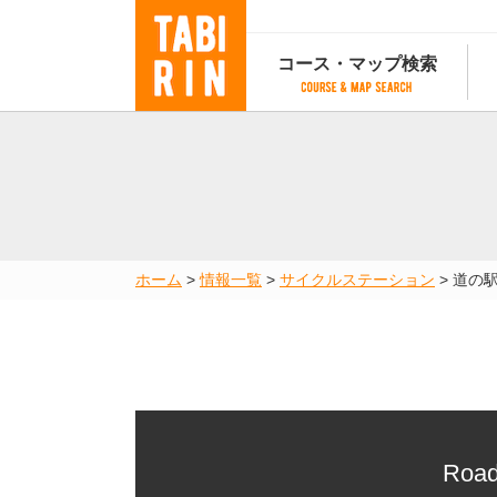
コース・マップ検索
コース・マップ検索
コース検索
マップ検索
都道府
コース条件から検索
都道府県から検索
都道府
都道府県から検索
マップランキング
ホーム
>
情報一覧
>
サイクルステーション
>
道の
地図から検索
スポットから検索
コースランキング
コースで人気のスポットランキング
Road