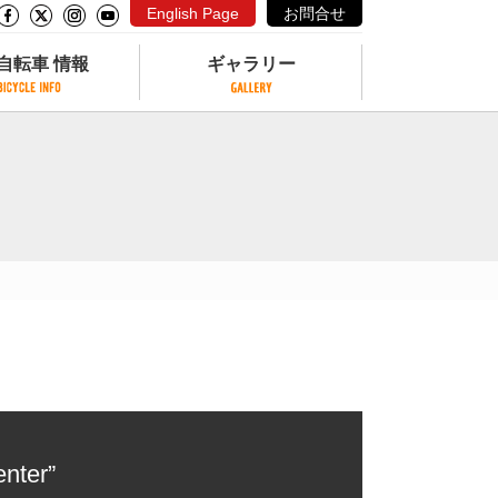
English Page
お問合せ
自転車 情報
ギャラリー
自転車 情報
ギャラリー
サイクリングコースがある公園
写真ギャラリー
交通公園
動画ギャラリー
自転車でも乗れるフェリー
サイクルターミナル
クル
サイクルステーション
サイクルステーションがある空港
自転車店
nter”