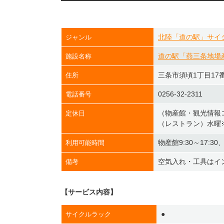
北陸「道の駅」サイ
ジャンル
道の駅「燕三条地場
施設名称
三条市須頃1丁目17
住所
0256-32-2311
電話番号
（物産館・観光情報
定休日
（レストラン）水曜
物産館9:30～17:30
利用可能時間
空気入れ・工具はイ
備考
【サービス内容】
●
サイクルラック