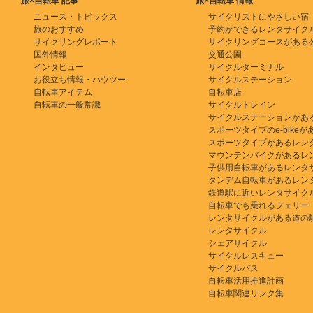
旅×自転車 記事
旅×自転車 情報
ニュース・トピックス
サイクリストにやさしい宿
旅のおすすめ
予約ができるレンタサイク
サイクリングレポート
サイクリングコースがある
国外情報
交通公園
インタビュー
サイクルターミナル
お役立ち情報・ハウツー
サイクルステーション
自転車アイテム
自転車店
自転車の一般常識
サイクルトレイン
サイクルステーションがあ
スポーツタイプのe-bikeがある
スポーツタイプがあるレン
マウンテンバイクがあるレ
子供用自転車があるレンタ
タンデム自転車があるレン
鉄道駅に近いレンタサイク
自転車でも乗れるフェリー
レンタサイクルがある道の
レンタサイクル
シェアサイクル
サイクルレスキュー
サイクルバス
自転車活用推進計画
自転車関連リンク集