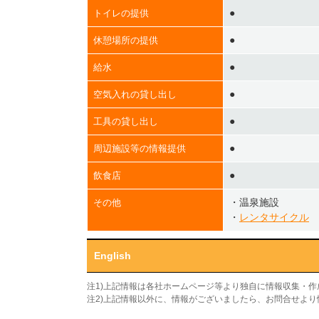
●
トイレの提供
●
休憩場所の提供
●
給水
●
空気入れの貸し出し
●
工具の貸し出し
●
周辺施設等の情報提供
●
飲食店
・温泉施設
その他
・
レンタサイクル
English
注1)上記情報は各社ホームページ等より独自に情報収集・
注2)上記情報以外に、情報がございましたら、お問合せよ