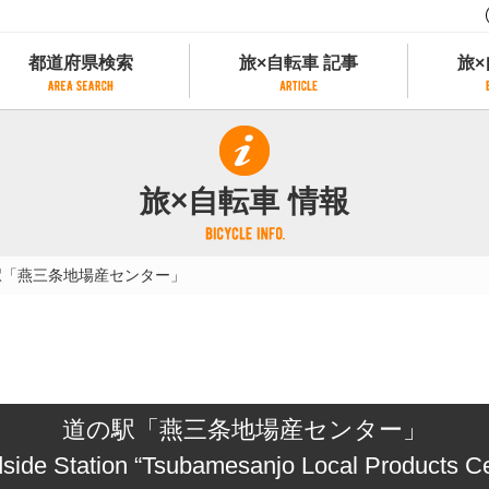
都道府県検索
旅×自転車 記事
旅×
都道府県検索
旅×自転車 記事
旅×
県別サイクリング情報
記事一覧
サイクリストにやさしい宿
旅×自転車 情報
県アクセスランキング
カテゴリから探す
サイクルトレイン
フリーワードから探す
レンタサイクル
駅「燕三条地場産センター」
タグから探す
予約ができるレンタサイクル
スポーツタイプのe-bikeがあるレンタサイ
スポーツタイプがあるレンタサイクル
マウンテンバイクがあるレンタサイクル
子供用自転車があるレンタサイクル
道の駅「燕三条地場産センター」
タンデム自転車があるレンタサイクル
鉄道駅に近いレンタサイクル
side Station “Tsubamesanjo Local Products Ce
レンタサイクルがある道の駅