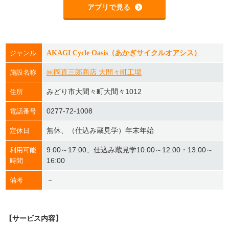
アプリで見る
ジャンル
AKAGI Cycle Oasis（あかぎサイクルオアシス）
㈱岡直三郎商店 大間々町工場
施設名称
みどり市大間々町大間々1012
住所
0277-72-1008
電話番号
無休、（仕込み蔵見学）年末年始
定休日
9:00～17:00、仕込み蔵見学10:00～12:00・13:00～
利用可能
16:00
時間
－
備考
【サービス内容】