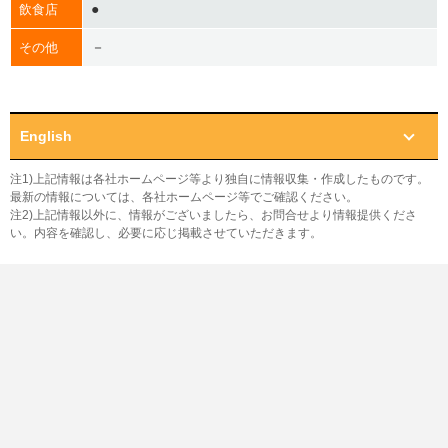
●
飲食店
－
その他
English
注1)上記情報は各社ホームページ等より独自に情報収集・作成したものです。
最新の情報については、各社ホームページ等でご確認ください。
注2)上記情報以外に、情報がございましたら、お問合せより情報提供くださ
い。内容を確認し、必要に応じ掲載させていただきます。