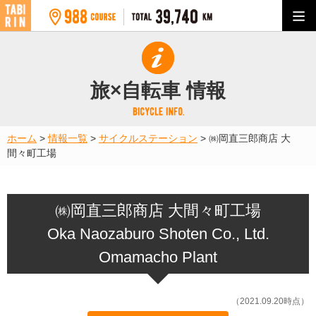
旅×自転車 情報
ホーム
>
情報一覧
>
サイクルステーション
>
㈱岡直三郎商店 大
間々町工場
㈱岡直三郎商店 大間々町工場
Oka Naozaburo Shoten Co., Ltd.
Omamacho Plant
（2021.09.20時点）