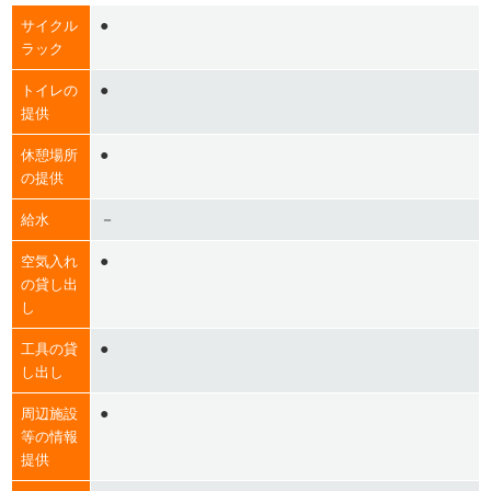
●
サイクル
ラック
●
トイレの
提供
●
休憩場所
の提供
－
給水
●
空気入れ
の貸し出
し
●
工具の貸
し出し
●
周辺施設
等の情報
提供