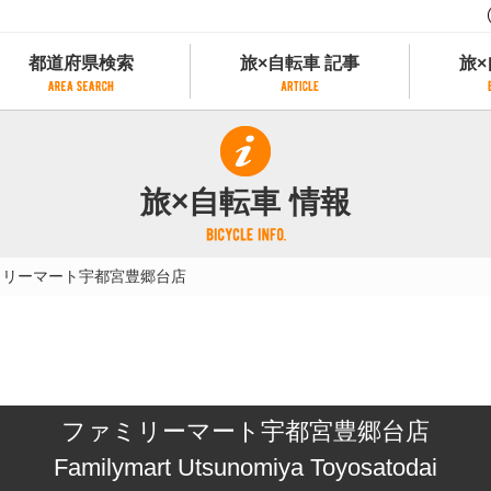
都道府県検索
旅×自転車 記事
旅×
都道府県検索
旅×自転車 記事
旅×
県別サイクリング情報
記事一覧
サイクリストにやさしい宿
旅×自転車 情報
県アクセスランキング
カテゴリから探す
サイクルトレイン
フリーワードから探す
レンタサイクル
ミリーマート宇都宮豊郷台店
タグから探す
予約ができるレンタサイクル
スポーツタイプのe-bikeがあるレンタサイ
スポーツタイプがあるレンタサイクル
マウンテンバイクがあるレンタサイクル
子供用自転車があるレンタサイクル
ファミリーマート宇都宮豊郷台店
タンデム自転車があるレンタサイクル
鉄道駅に近いレンタサイクル
Familymart Utsunomiya Toyosatodai
レンタサイクルがある道の駅