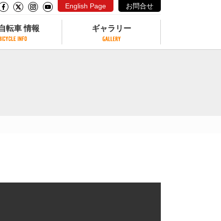
English Page
お問合せ
自転車 情報
ギャラリー
自転車 情報
ギャラリー
サイクリングコースがある公園
写真ギャラリー
交通公園
動画ギャラリー
自転車でも乗れるフェリー
サイクルターミナル
クル
サイクルステーション
サイクルステーションがある空港
自転車店