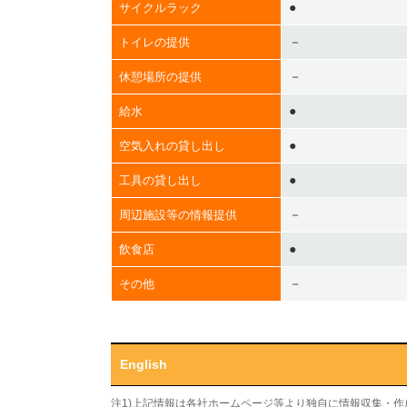
●
サイクルラック
－
トイレの提供
－
休憩場所の提供
●
給水
●
空気入れの貸し出し
●
工具の貸し出し
－
周辺施設等の情報提供
●
飲食店
－
その他
English
注1)上記情報は各社ホームページ等より独自に情報収集・