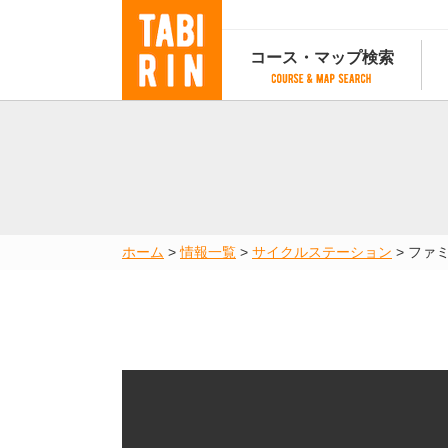
コース・マップ検索
コース・マップ検索
コース検索
マップ検索
都道府
コース条件から検索
都道府県から検索
都道府
都道府県から検索
マップランキング
ホーム
>
情報一覧
>
サイクルステーション
>
ファ
地図から検索
スポットから検索
コースランキング
コースで人気のスポットランキング