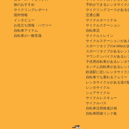
旅のおすすめ
予約ができるレンタサイク
サイクリングレポート
サイクリングコースがある
国外情報
交通公園
インタビュー
サイクルターミナル
お役立ち情報・ハウツー
サイクルステーション
自転車アイテム
自転車店
自転車の一般常識
サイクルトレイン
サイクルステーションがあ
スポーツタイプのe-bikeがある
スポーツタイプがあるレン
マウンテンバイクがあるレ
子供用自転車があるレンタ
タンデム自転車があるレン
鉄道駅に近いレンタサイク
自転車でも乗れるフェリー
レンタサイクルがある道の
レンタサイクル
シェアサイクル
サイクルレスキュー
サイクルバス
自転車活用推進計画
自転車関連リンク集