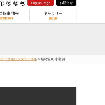
English Page
お問合せ
自転車 情報
ギャラリー
自転車 情報
ギャラリー
サイクリングコースがある公園
写真ギャラリー
交通公園
動画ギャラリー
自転車でも乗れるフェリー
タサイクル
レンタサイクル
>
城崎温泉 小宿 縁
サイクルターミナル
クル
サイクルステーション
サイクルステーションがある空港
自転車店