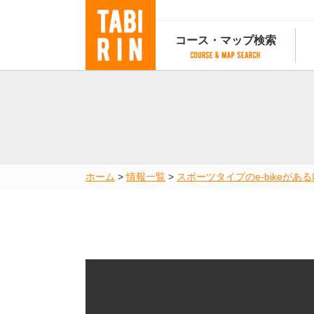
コース・マップ検索
コース・マップ検索
コース検索
マップ検索
都道府
コース条件から検索
都道府県から検索
都道府
都道府県から検索
マップランキング
ホーム
>
情報一覧
>
スポーツタイプのe-bikeがあるﾚﾝ
地図から検索
スポットから検索
コースランキング
コースで人気のスポットランキング