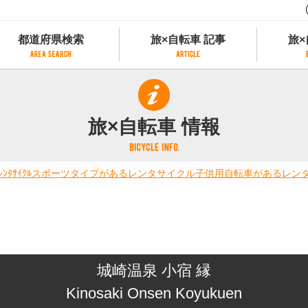
都道府県検索
旅×自転車 記事
旅×
都道府県検索
旅×自転車 記事
旅×
県別サイクリング情報
記事一覧
サイクリストにやさしい宿
旅×自転車 情報
県アクセスランキング
カテゴリから探す
サイクルトレイン
フリーワードから探す
レンタサイクル
ﾀｻｲｸﾙ
スポーツタイプがあるレンタサイクル
子供用自転車があるレン
タグから探す
予約ができるレンタサイクル
スポーツタイプのe-bikeがあるレンタサイ
スポーツタイプがあるレンタサイクル
マウンテンバイクがあるレンタサイクル
子供用自転車があるレンタサイクル
城崎温泉 小宿 縁
タンデム自転車があるレンタサイクル
鉄道駅に近いレンタサイクル
Kinosaki Onsen Koyukuen
レンタサイクルがある道の駅