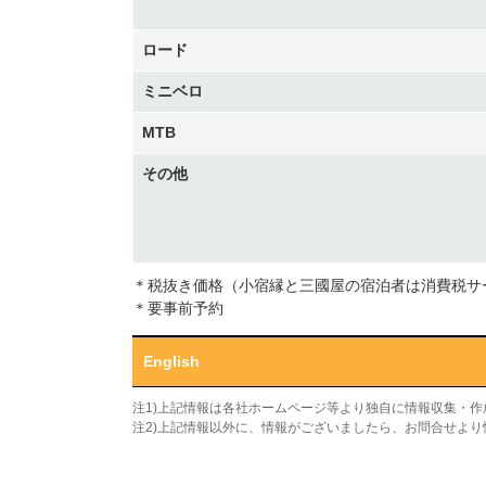
ロード
ミニベロ
MTB
その他
＊税抜き価格（小宿縁と三國屋の宿泊者は消費税サ
＊要事前予約
English
注1)上記情報は各社ホームページ等より独自に情報収集・
注2)上記情報以外に、情報がございましたら、お問合せよ