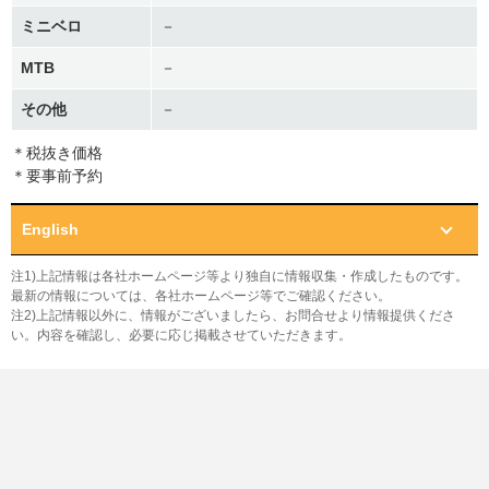
ミニベロ
－
MTB
－
その他
－
＊税抜き価格
＊要事前予約
English
注1)上記情報は各社ホームページ等より独自に情報収集・作成したものです。
最新の情報については、各社ホームページ等でご確認ください。
注2)上記情報以外に、情報がございましたら、お問合せより情報提供くださ
い。内容を確認し、必要に応じ掲載させていただきます。