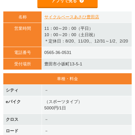
アプリで見る
名称
サイクルベースあさひ豊田店
営業時間
11：00～20：00（平日）
10：00～20：00（土日祝）
＊定休日：8/20、11/20,、12/31～1/2、2/20
電話番号
0565-36-0531
受付場所
豊田市小坂町13-5-1
車種・料金
シティ
－
eバイク
（スポーツタイプ）
5000円/1日
クロス
－
ロード
－