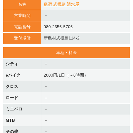
名称
島宿 式根島 清水屋
営業時間
－
電話番号
080-2656-5706
受付場所
新島村式根島114-2
車種・料金
シティ
－
eバイク
2000円/1日（～8時間）
クロス
－
ロード
－
ミニベロ
－
MTB
－
その他
－