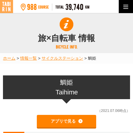
旅×自転車 情報
ホーム
>
情報一覧
>
サイクルステーション
>
鯛姫
鯛姫
Taihime
（2021.07.06時点）
アプリで見る