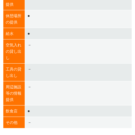
提供
●
休憩場所
の提供
●
給水
－
空気入れ
の貸し出
し
－
工具の貸
し出し
－
周辺施設
等の情報
提供
●
飲食店
－
その他