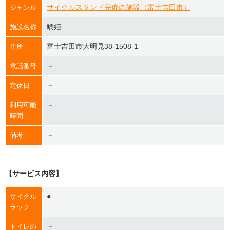
サイクルスタンド完備の施設（富士吉田市）
ジャンル
鯛姫
施設名称
富士吉田市大明見38-1508-1
住所
－
電話番号
－
定休日
－
利用可能
時間
－
備考
【サービス内容】
●
サイクル
ラック
－
トイレの