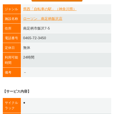
県西「自転車の駅」（神奈川県）
ジャンル
ローソン 南足柄飯沢店
施設名称
南足柄市飯沢7-5
住所
0465-72-3450
電話番号
無休
定休日
24時間
利用可能
時間
－
備考
【サービス内容】
●
サイクル
ラック