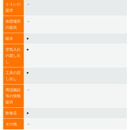
－
トイレの
提供
－
休憩場所
の提供
●
給水
●
空気入れ
の貸し出
し
●
工具の貸
し出し
－
周辺施設
等の情報
提供
●
飲食店
－
その他