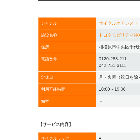
サイクルオアシス（
ジャンル
トヨタモビリティ神
施設名称
相模原市中央区千代田3
住所
0120-283-211
電話番号
042-751-3111
月・火曜（祝日を除
定休日
10:00～19:00
利用可能時間
－
備考
【サービス内容】
●
サイクルラック