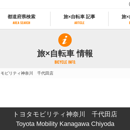
都道府県検索
旅×自転車 記事
旅×
都道府県検索
旅×自転車 記事
旅×
県別サイクリング情報
記事一覧
サイクリストにやさしい宿
旅×自転車 情報
県アクセスランキング
カテゴリから探す
サイクルトレイン
フリーワードから探す
レンタサイクル
タモビリティ神奈川 千代田店
タグから探す
予約ができるレンタサイクル
スポーツタイプのe-bikeがあるレンタサイ
スポーツタイプがあるレンタサイクル
マウンテンバイクがあるレンタサイクル
子供用自転車があるレンタサイクル
トヨタモビリティ神奈川 千代田店
タンデム自転車があるレンタサイクル
鉄道駅に近いレンタサイクル
Toyota Mobility Kanagawa Chiyoda
レンタサイクルがある道の駅