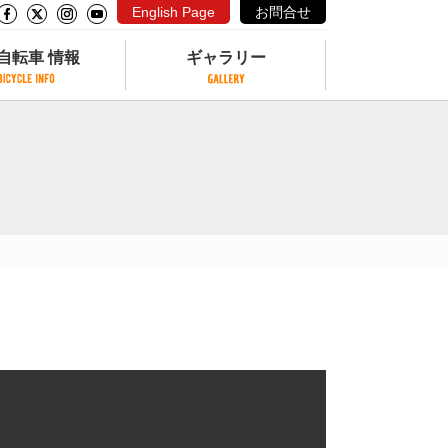
English Page
お問合せ
自転車 情報
ギャラリー
自転車 情報
ギャラリー
サイクリングコースがある公園
写真ギャラリー
交通公園
動画ギャラリー
自転車でも乗れるフェリー
サイクルターミナル
クル
サイクルステーション
サイクルステーションがある空港
自転車店