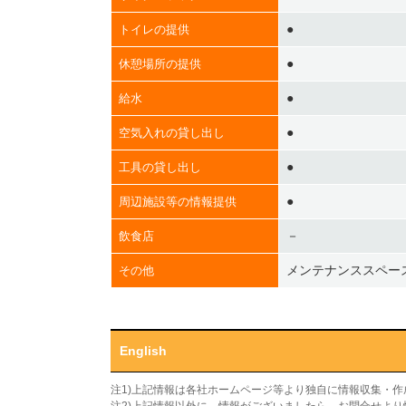
●
トイレの提供
●
休憩場所の提供
●
給水
●
空気入れの貸し出し
●
工具の貸し出し
●
周辺施設等の情報提供
－
飲食店
メンテナンススペー
その他
English
注1)上記情報は各社ホームページ等より独自に情報収集・