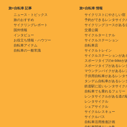
旅×自転車 記事
旅×自転車 情報
ニュース・トピックス
サイクリストにやさしい宿
旅のおすすめ
予約ができるレンタサイク
サイクリングレポート
サイクリングコースがある
国外情報
交通公園
インタビュー
サイクルターミナル
お役立ち情報・ハウツー
サイクルステーション
自転車アイテム
自転車店
自転車の一般常識
サイクルトレイン
サイクルステーションがあ
スポーツタイプのe-bikeがある
スポーツタイプがあるレン
マウンテンバイクがあるレ
子供用自転車があるレンタ
タンデム自転車があるレン
鉄道駅に近いレンタサイク
自転車でも乗れるフェリー
レンタサイクルがある道の
レンタサイクル
シェアサイクル
サイクルレスキュー
サイクルバス
自転車活用推進計画