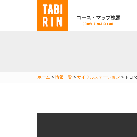
コース・マップ検索
コース・マップ検索
コース検索
マップ検索
都道府
コース条件から検索
都道府県から検索
都道府
都道府県から検索
マップランキング
ホーム
>
情報一覧
>
サイクルステーション
>
トヨ
地図から検索
スポットから検索
コースランキング
コースで人気のスポットランキング