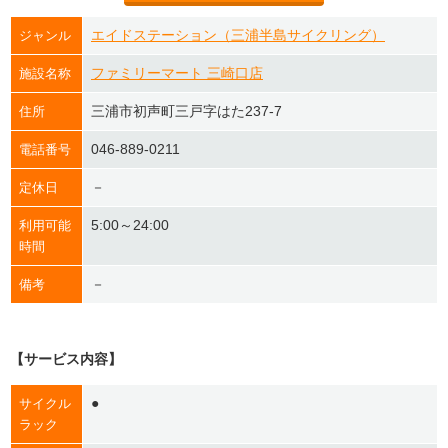
エイドステーション（三浦半島サイクリング）
ジャンル
ファミリーマート 三崎口店
施設名称
三浦市初声町三戸字はた237-7
住所
046-889-0211
電話番号
－
定休日
5:00～24:00
利用可能
時間
－
備考
【サービス内容】
●
サイクル
ラック