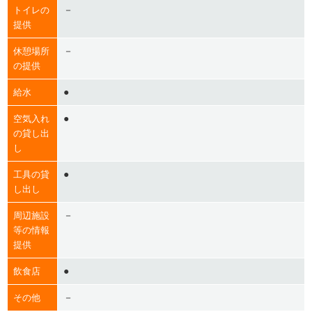
－
トイレの
提供
－
休憩場所
の提供
●
給水
●
空気入れ
の貸し出
し
●
工具の貸
し出し
－
周辺施設
等の情報
提供
●
飲食店
－
その他