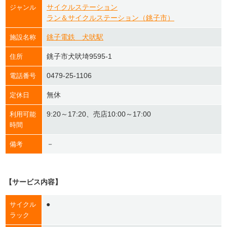
サイクルステーション
ジャンル
ラン＆サイクルステーション（銚子市）
銚子電鉄 犬吠駅
施設名称
銚子市犬吠埼9595-1
住所
0479-25-1106
電話番号
無休
定休日
9:20～17:20、売店10:00～17:00
利用可能
時間
－
備考
【サービス内容】
●
サイクル
ラック