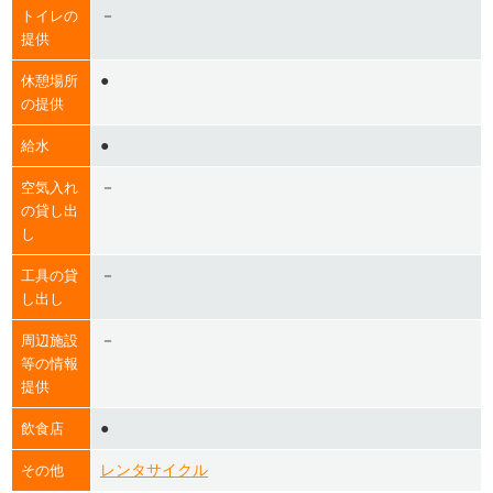
－
トイレの
提供
●
休憩場所
の提供
●
給水
－
空気入れ
の貸し出
し
－
工具の貸
し出し
－
周辺施設
等の情報
提供
●
飲食店
レンタサイクル
その他