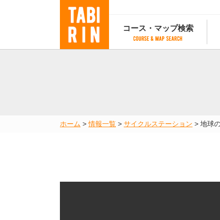
コース・マップ検索
コース・マップ検索
コース検索
マップ検索
都道府
コース条件から検索
都道府県から検索
都道府
都道府県から検索
マップランキング
ホーム
>
情報一覧
>
サイクルステーション
>
地球
地図から検索
スポットから検索
コースランキング
コースで人気のスポットランキング