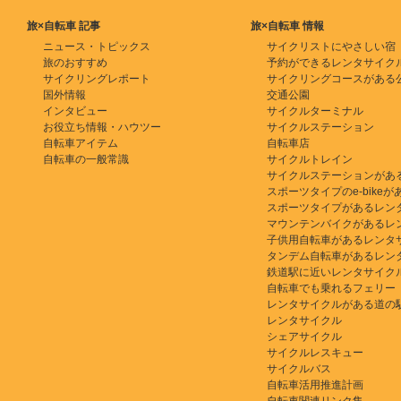
旅×自転車 記事
旅×自転車 情報
ニュース・トピックス
サイクリストにやさしい宿
旅のおすすめ
予約ができるレンタサイク
サイクリングレポート
サイクリングコースがある
国外情報
交通公園
インタビュー
サイクルターミナル
お役立ち情報・ハウツー
サイクルステーション
自転車アイテム
自転車店
自転車の一般常識
サイクルトレイン
サイクルステーションがあ
スポーツタイプのe-bikeがある
スポーツタイプがあるレン
マウンテンバイクがあるレ
子供用自転車があるレンタ
タンデム自転車があるレン
鉄道駅に近いレンタサイク
自転車でも乗れるフェリー
レンタサイクルがある道の
レンタサイクル
シェアサイクル
サイクルレスキュー
サイクルバス
自転車活用推進計画