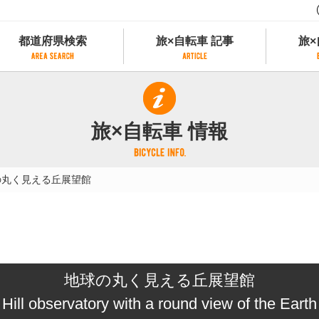
都道府県検索
旅×自転車 記事
旅×
都道府県検索
旅×自転車 記事
旅×
県別サイクリング情報
記事一覧
サイクリストにやさしい宿
旅×自転車 情報
県アクセスランキング
カテゴリから探す
サイクルトレイン
フリーワードから探す
レンタサイクル
の丸く見える丘展望館
タグから探す
予約ができるレンタサイクル
スポーツタイプのe-bikeがあるレンタサイ
スポーツタイプがあるレンタサイクル
マウンテンバイクがあるレンタサイクル
子供用自転車があるレンタサイクル
地球の丸く見える丘展望館
タンデム自転車があるレンタサイクル
鉄道駅に近いレンタサイクル
Hill observatory with a round view of the Earth
レンタサイクルがある道の駅