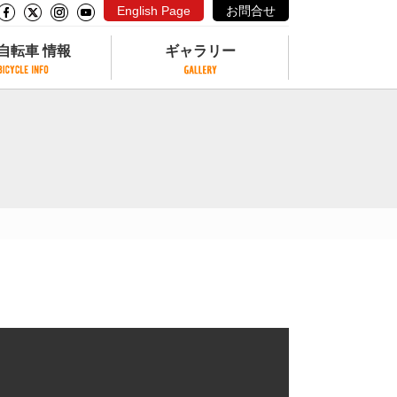
English Page
お問合せ
自転車 情報
ギャラリー
自転車 情報
ギャラリー
サイクリングコースがある公園
写真ギャラリー
交通公園
動画ギャラリー
自転車でも乗れるフェリー
サイクルターミナル
クル
サイクルステーション
サイクルステーションがある空港
自転車店