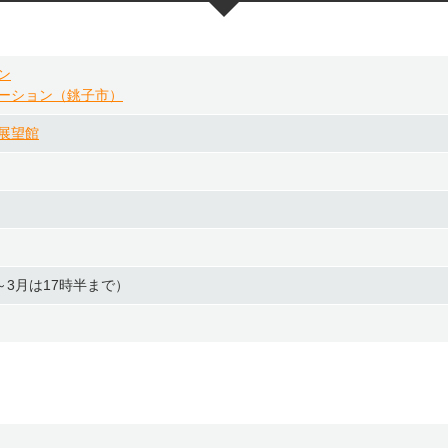
ン
ーション（銚子市）
展望館
0月～3月は17時半まで）