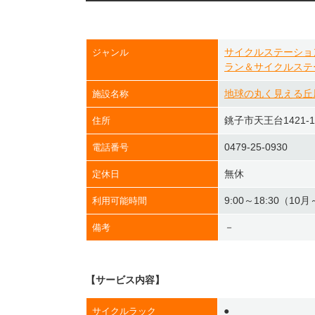
サイクルステーショ
ジャンル
ラン＆サイクルステ
地球の丸く見える丘
施設名称
銚子市天王台1421-1
住所
0479-25-0930
電話番号
無休
定休日
9:00～18:30（1
利用可能時間
－
備考
【サービス内容】
●
サイクルラック