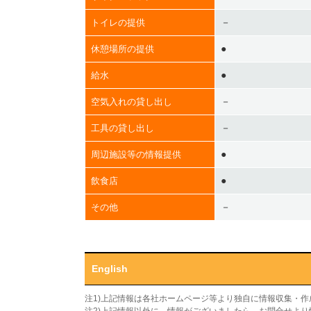
－
トイレの提供
●
休憩場所の提供
●
給水
－
空気入れの貸し出し
－
工具の貸し出し
●
周辺施設等の情報提供
●
飲食店
－
その他
English
注1)上記情報は各社ホームページ等より独自に情報収集・