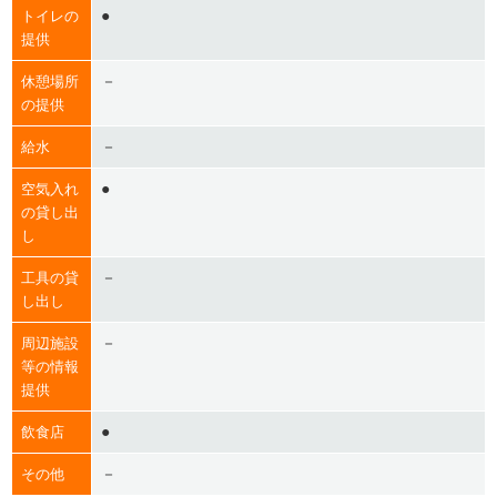
●
トイレの
提供
－
休憩場所
の提供
－
給水
●
空気入れ
の貸し出
し
－
工具の貸
し出し
－
周辺施設
等の情報
提供
●
飲食店
－
その他