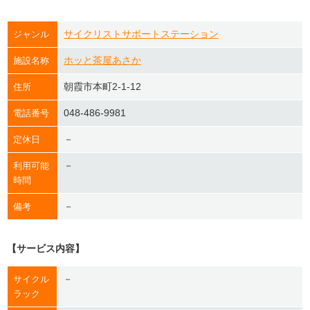
サイクリストサポートステーション
ジャンル
ホッと茶屋あさか
施設名称
朝霞市本町2-1-12
住所
048-486-9981
電話番号
－
定休日
－
利用可能
時間
－
備考
【サービス内容】
－
サイクル
ラック