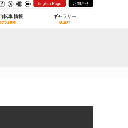
English Page
お問合せ
自転車 情報
ギャラリー
自転車 情報
ギャラリー
サイクリングコースがある公園
写真ギャラリー
交通公園
動画ギャラリー
自転車でも乗れるフェリー
サイクルターミナル
クル
サイクルステーション
サイクルステーションがある空港
自転車店