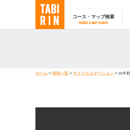
コース・マップ検索
コース・マップ検索
コース検索
マップ検索
都道府
コース条件から検索
都道府県から検索
都道府
都道府県から検索
マップランキング
ホーム
>
情報一覧
>
サイクルステーション
>
㈱中
地図から検索
スポットから検索
コースランキング
コースで人気のスポットランキング