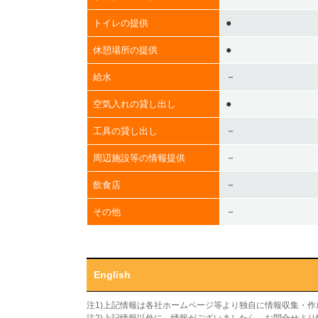
●
トイレの提供
●
休憩場所の提供
－
給水
●
空気入れの貸し出し
－
工具の貸し出し
－
周辺施設等の情報提供
－
飲食店
－
その他
English
注1)上記情報は各社ホームページ等より独自に情報収集・