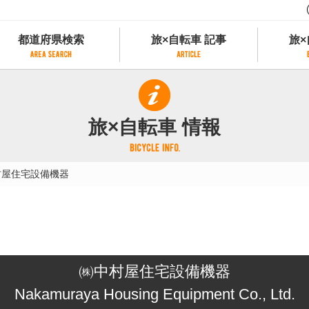
都道府県検索
旅×自転車 記事
旅×
都道府県検索
旅×自転車 記事
旅×
県別サイクリング情報
記事一覧
サイクリストにやさしい宿
旅×自転車 情報
県アクセスランキング
カテゴリから探す
サイクルトレイン
フリーワードから探す
レンタサイクル
村屋住宅設備機器
タグから探す
予約ができるレンタサイクル
スポーツタイプのe-bikeがあるレンタサイ
スポーツタイプがあるレンタサイクル
マウンテンバイクがあるレンタサイクル
子供用自転車があるレンタサイクル
㈱中村屋住宅設備機器
タンデム自転車があるレンタサイクル
鉄道駅に近いレンタサイクル
Nakamuraya Housing Equipment Co., Ltd.
レンタサイクルがある道の駅