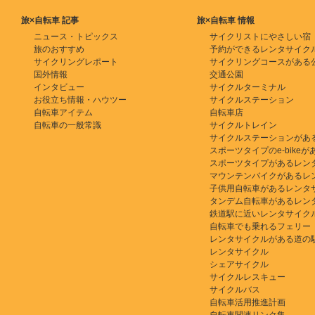
旅×自転車 記事
旅×自転車 情報
ニュース・トピックス
サイクリストにやさしい宿
旅のおすすめ
予約ができるレンタサイク
サイクリングレポート
サイクリングコースがある
国外情報
交通公園
インタビュー
サイクルターミナル
お役立ち情報・ハウツー
サイクルステーション
自転車アイテム
自転車店
自転車の一般常識
サイクルトレイン
サイクルステーションがあ
スポーツタイプのe-bikeがある
スポーツタイプがあるレン
マウンテンバイクがあるレ
子供用自転車があるレンタ
タンデム自転車があるレン
鉄道駅に近いレンタサイク
自転車でも乗れるフェリー
レンタサイクルがある道の
レンタサイクル
シェアサイクル
サイクルレスキュー
サイクルバス
自転車活用推進計画