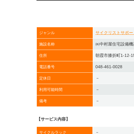
サイクリストサポー
ジャンル
㈱中村屋住宅設備機
施設名称
朝霞市膝折町1-12-1
住所
048-461-0028
電話番号
－
定休日
－
利用可能時間
－
備考
【サービス内容】
－
サイクルラック