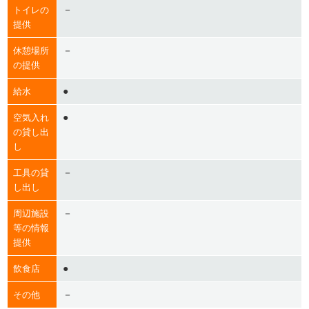
－
トイレの
提供
－
休憩場所
の提供
●
給水
●
空気入れ
の貸し出
し
－
工具の貸
し出し
－
周辺施設
等の情報
提供
●
飲食店
－
その他