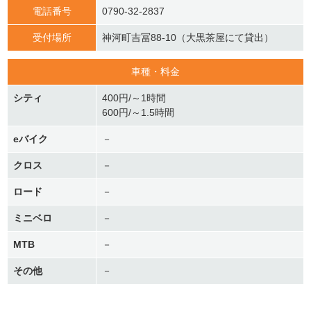
電話番号
0790-32-2837
受付場所
神河町吉冨88-10（大黒茶屋にて貸出）
車種・料金
シティ
400円/～1時間
600円/～1.5時間
eバイク
－
クロス
－
ロード
－
ミニベロ
－
MTB
－
その他
－