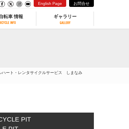
English Page
お問合せ
自転車 情報
ギャラリー
自転車 情報
ギャラリー
サイクリングコースがある公園
写真ギャラリー
交通公園
動画ギャラリー
自転車でも乗れるフェリー
ルハート・レンタサイクルサービス しまなみ
サイクルターミナル
クル
サイクルステーション
サイクルステーションがある空港
自転車店
LE PIT
LE PIT