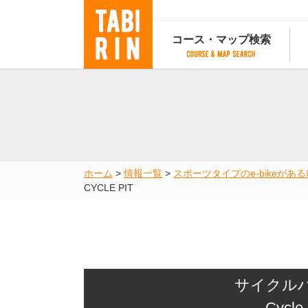
コース・マップ検索
コース・マップ検索
コース検索
マップ検索
都道府
コース条件から検索
都道府県から検索
都道府
都道府県から検索
マップランキング
ホーム
>
情報一覧
>
スポーツタイプのe-bikeがあるﾚﾝ
地図から検索
CYCLE PIT
スポットから検索
コースランキング
コースで人気のスポットランキング
サイクルハ
Cycle