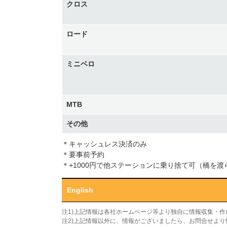
クロス
ロード
ミニベロ
MTB
その他
＊キャッシュレス決済のみ
＊要事前予約
＊+1000円で他ステーションに乗り捨て可（橋を
English
注1)上記情報は各社ホームページ等より独自に情報収集・
注2)上記情報以外に、情報がございましたら、お問合せよ