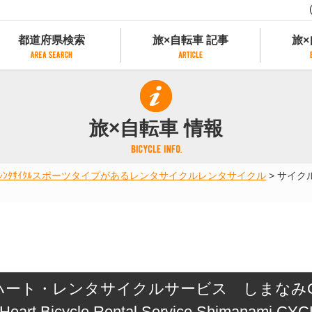
都道府県検索
旅×自転車 記事
旅×
都道府県検索
旅×自転車 記事
旅×
県別サイクリング情報
記事一覧
サイクリストにやさしい宿
旅×自転車 情報
県アクセスランキング
カテゴリから探す
サイクルトレイン
フリーワードから探す
レンタサイクル
ﾀｻｲｸﾙ
スポーツタイプがあるレンタサイクル
レンタサイクル
>
サイク
タグから探す
予約ができるレンタサイクル
スポーツタイプのe-bikeがあるレンタサイ
スポーツタイプがあるレンタサイクル
マウンテンバイクがあるレンタサイクル
子供用自転車があるレンタサイクル
タンデム自転車があるレンタサイクル
ート・レンタサイクルサービス しまなみCYC
鉄道駅に近いレンタサイクル
レンタサイクルがある道の駅
 Heart Bicycle Rental Service Shimanami CYC