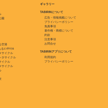
ギャラリー
TABIRINについて
ル
広告・情報掲載について
公園
プライバシーポリシー
免責事項
著作権・商標について
約款
注意事項
お問合せ
る空港
ﾚﾝﾀｻｲｸﾙ
TABIRINアプリについて
タサイクル
利用規約
ンタサイクル
プライバシーポリシー
サイクル
タサイクル
ル
駅