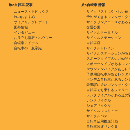
旅×自転車 記事
旅×自転車 情報
ニュース・トピックス
サイクリストにやさしい宿
旅のおすすめ
予約ができるレンタサイク
サイクリングレポート
サイクリングコースがある
国外情報
交通公園
インタビュー
サイクルターミナル
お役立ち情報・ハウツー
サイクルステーション
自転車アイテム
自転車店
自転車の一般常識
サイクルトレイン
サイクルステーションがあ
スポーツタイプのe-bikeがある
スポーツタイプがあるレン
マウンテンバイクがあるレ
子供用自転車があるレンタ
タンデム自転車があるレン
鉄道駅に近いレンタサイク
自転車でも乗れるフェリー
レンタサイクルがある道の
レンタサイクル
シェアサイクル
サイクルレスキュー
サイクルバス
自転車活用推進計画
自転車関連リンク集