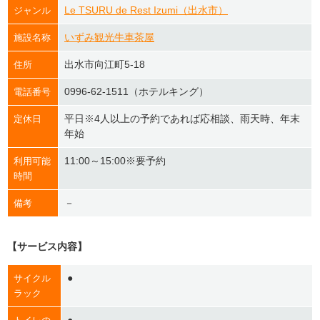
Le TSURU de Rest Izumi（出水市）
ジャンル
いずみ観光牛車茶屋
施設名称
出水市向江町5-18
住所
0996-62-1511（ホテルキング）
電話番号
平日※4人以上の予約であれば応相談、雨天時、年末
定休日
年始
11:00～15:00※要予約
利用可能
時間
－
備考
【サービス内容】
●
サイクル
ラック