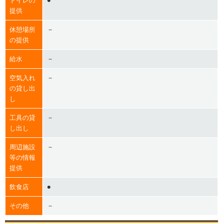
●
トイレの
提供
－
休憩場所
の提供
－
給水
－
空気入れ
の貸し出
し
－
工具の貸
し出し
－
周辺施設
等の情報
提供
●
飲食店
－
その他