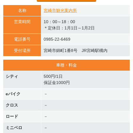
名称
宮崎市観光案内所
営業時間
10：00～18：00
＊定休日：1月1日～1月2日
電話番号
0985-22-6469
受付場所
宮崎市錦町1番8号 JR宮崎駅構内
車種・料金
シティ
500円/1日
保証金1000円
eバイク
－
クロス
－
ロード
－
ミニベロ
－