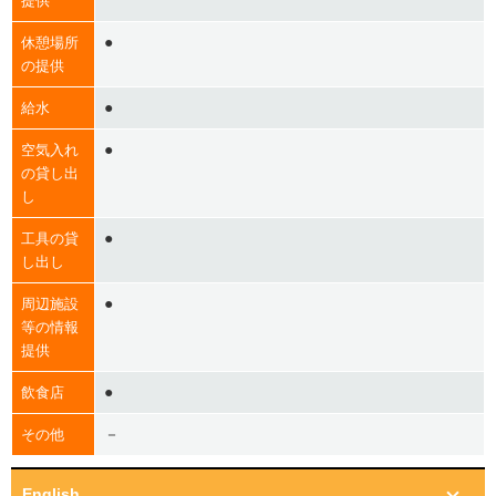
提供
●
休憩場所
の提供
●
給水
●
空気入れ
の貸し出
し
●
工具の貸
し出し
●
周辺施設
等の情報
提供
●
飲食店
－
その他
English