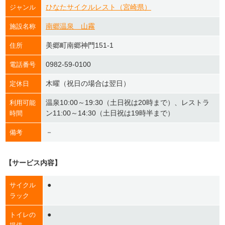
ひなたサイクルレスト（宮崎県）
ジャンル
南郷温泉 山霧
施設名称
美郷町南郷神門151-1
住所
0982-59-0100
電話番号
木曜（祝日の場合は翌日）
定休日
温泉10:00～19:30（土日祝は20時まで）、レストラ
利用可能
ン11:00～14:30（土日祝は19時半まで）
時間
－
備考
【サービス内容】
●
サイクル
ラック
●
トイレの