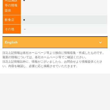
●
周辺施設
等の情報
提供
●
飲食店
－
その他
English
注1)上記情報は各社ホームページ等より独自に情報収集・作成したものです。
最新の情報については、各社ホームページ等でご確認ください。
注2)上記情報以外に、情報がございましたら、お問合せより情報提供くださ
い。内容を確認し、必要に応じ掲載させていただきます。