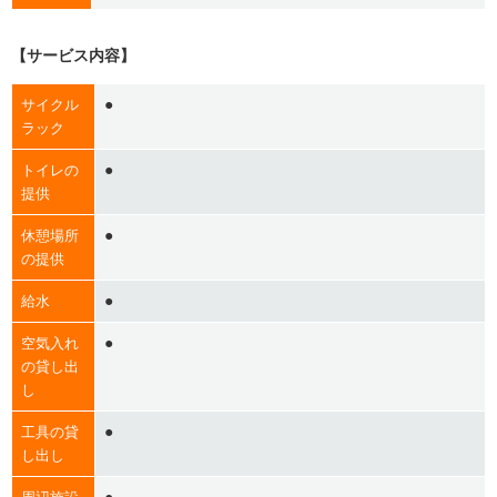
【サービス内容】
●
サイクル
ラック
●
トイレの
提供
●
休憩場所
の提供
●
給水
●
空気入れ
の貸し出
し
●
工具の貸
し出し