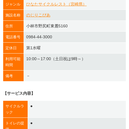
ひなたサイクルレスト（宮崎県）
ジャンル
のじりこぴあ
施設名称
小林市野尻町東麓5160
住所
0984-44-3000
電話番号
第1水曜
定休日
10:00～17:00（土日祝は9時～）
利用可能
時間
－
備考
【サービス内容】
●
サイクルラ
ック
●
トイレの提