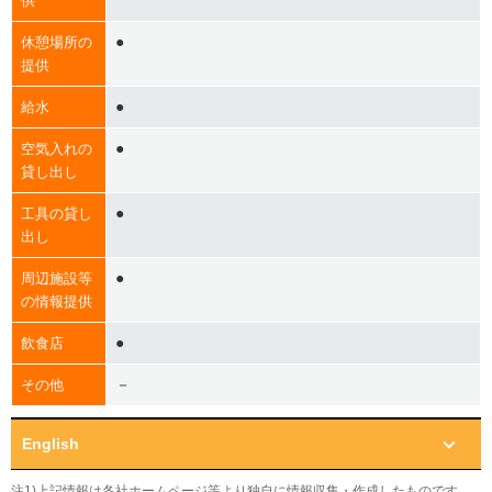
供
●
休憩場所の
提供
●
給水
●
空気入れの
貸し出し
●
工具の貸し
出し
●
周辺施設等
の情報提供
●
飲食店
－
その他
English
注1)上記情報は各社ホームページ等より独自に情報収集・作成したものです。