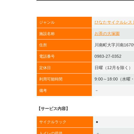
ひなたサイクルレス
ジャンル
お茶の大塚園
施設名称
川南町大字川南1670
住所
0983-27-0352
電話番号
日曜（12月を除く）
定休日
9:00～18:00（水
利用可能時間
－
備考
【サービス内容】
●
サイクルラック
－
トイレの提供