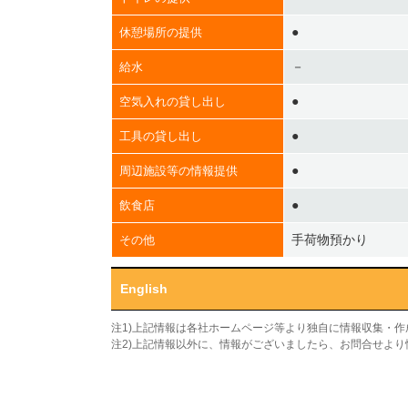
●
休憩場所の提供
－
給水
●
空気入れの貸し出し
●
工具の貸し出し
●
周辺施設等の情報提供
●
飲食店
手荷物預かり
その他
English
注1)上記情報は各社ホームページ等より独自に情報収集・
注2)上記情報以外に、情報がございましたら、お問合せよ