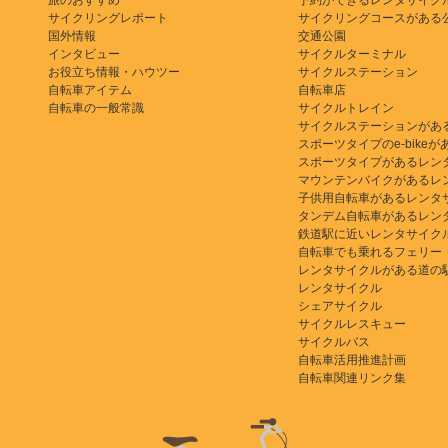
旅のおすすめ
予約ができるレンタサイク
サイクリングレポート
サイクリングコースがある
国外情報
交通公園
インタビュー
サイクルターミナル
お役立ち情報・ハウツー
サイクルステーション
自転車アイテム
自転車店
自転車の一般常識
サイクルトレイン
サイクルステーションがあ
スポーツタイプのe-bikeがある
スポーツタイプがあるレン
マウンテンバイクがあるレ
子供用自転車があるレンタ
タンデム自転車があるレン
鉄道駅に近いレンタサイク
自転車でも乗れるフェリー
レンタサイクルがある道の
レンタサイクル
シェアサイクル
サイクルレスキュー
サイクルバス
自転車活用推進計画
自転車関連リンク集