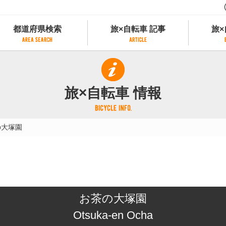
都道府県検索
旅×自転車 記事
旅×
都道府県検索
旅×自転車 記事
旅×
県別サイクリング情報
記事一覧
サイクリストにやさしい宿
旅×自転車 情報
県アクセスランキング
カテゴリから探す
サイクルトレイン
フリーワードから探す
レンタサイクル
の大塚園
タグから探す
予約ができるレンタサイクル
スポーツタイプのe-bikeがあるレンタサイ
スポーツタイプがあるレンタサイクル
マウンテンバイクがあるレンタサイクル
子供用自転車があるレンタサイクル
お茶の大塚園
タンデム自転車があるレンタサイクル
鉄道駅に近いレンタサイクル
Otsuka-en Ocha
レンタサイクルがある道の駅