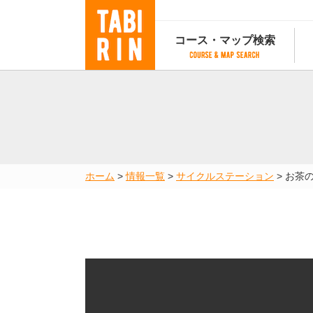
コース・マップ検索
コース・マップ検索
コース検索
マップ検索
都道府
コース条件から検索
都道府県から検索
都道府
都道府県から検索
マップランキング
ホーム
>
情報一覧
>
サイクルステーション
>
お茶
地図から検索
スポットから検索
コースランキング
コースで人気のスポットランキング