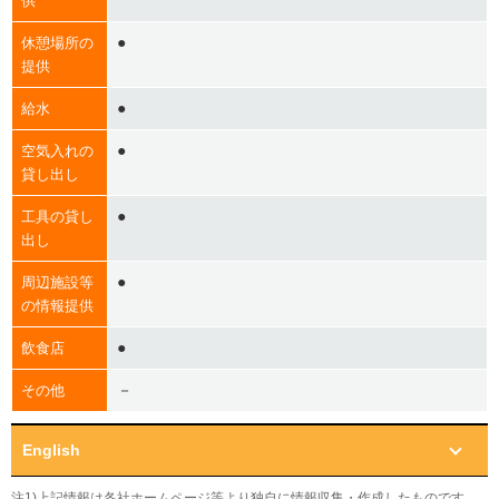
供
●
休憩場所の
提供
●
給水
●
空気入れの
貸し出し
●
工具の貸し
出し
●
周辺施設等
の情報提供
●
飲食店
－
その他
English
注1)上記情報は各社ホームページ等より独自に情報収集・作成したものです。