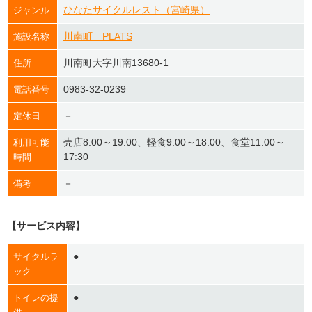
ひなたサイクルレスト（宮崎県）
ジャンル
川南町 PLATS
施設名称
川南町大字川南13680-1
住所
0983-32-0239
電話番号
－
定休日
売店8:00​～19:00、軽食9:00​～18:00、食堂11:00～
利用可能
17:30
時間
－
備考
【サービス内容】
●
サイクルラ
ック
●
トイレの提