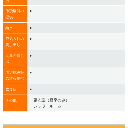
供
●
休憩場所の
提供
●
給水
●
空気入れの
貸し出し
●
工具の貸し
出し
●
周辺施設等
の情報提供
●
飲食店
・更衣室（夏季のみ）
その他
・シャワールーム