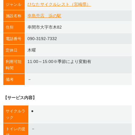
ひなたサイクルレスト（宮崎県）
ジャンル
幸島売店 浜の駅
施設名称
串間市大字市木82
住所
090-3192-7332
電話番号
木曜
定休日
11:00～15:00※季節により変動有
利用可能
時間
－
備考
【サービス内容】
●
サイクルラ
ック
－
トイレの提